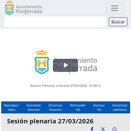
Buscador
Buscar
Reproducir
Vídeo
Reproducir
Aumentar
Disminuir
Retroceder
Avanzar
Desactivar
vídeo
Volumen
Volumen
10s
10s
subtítulos
Sesión plenaria 27/03/2026